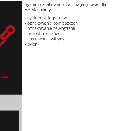
System ​​​​​​oznakowania hali magazynowej dla
RS Machinery:
- system piktogramów
- oznakowanie pomieszczeń
- oznakowanie zewnętrzne
- projekt nośników
- znakowanie witryny
- pylon